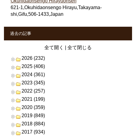
Okuhidaonsengo Hirayuonsen
621-1,Okuhidaonsengo Hirayu,Takayama-
shi,Gifu,506-1433,Japan
過去の記事
全て開く
|
全て閉じる
2026 (232)
2025 (406)
2024 (361)
2023 (345)
2022 (257)
2021 (199)
2020 (359)
2019 (849)
2018 (884)
2017 (934)