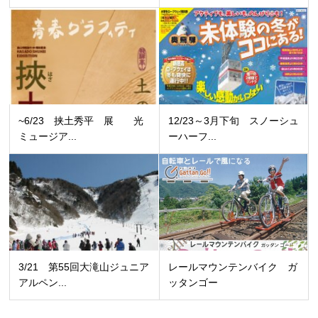
~6/23 挟土秀平 展 光
12/23～3月下旬 スノーシュ
ミュージア...
ーハーフ...
3/21 第55回大滝山ジュニア
レールマウンテンバイク ガ
アルペン...
ッタンゴー