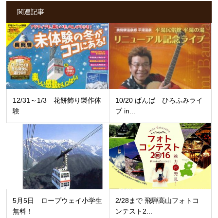
関連記事
12/31～1/3 花餅飾り製作体
10/20 ばんば ひろふみライ
験
ブ in...
5月5日 ロープウェイ小学生
2/28まで 飛騨高山フォトコ
無料！
ンテスト2...