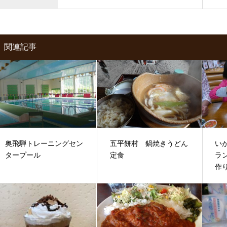
関連記事
奥飛騨トレーニングセン
五平餅村 鍋焼きうどん
い
タープール
定食
ラ
作