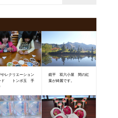
がやレクリエーション
鏡平 双六小屋 間の紅
ンド トンボ玉 手
葉が綺麗です。
り