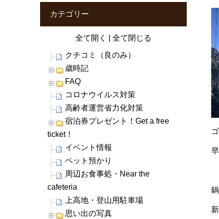
カテゴリー
全て開く
|
全て閉じる
クチコミ（良のみ）
歳時記
FAQ
コロナウイルス対策
高齢者運営省力化対策
宿泊券プレゼント！Get a free
ゴ
ticket！
イベント情報
ペット預かり
周辺お食事処・Near the
cafeteria
鍋
上高地・登山用駐車場
新
思い出の写真