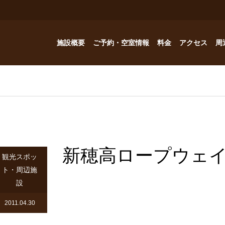
施設概要
ご予約・空室情報
料金
アクセス
周
お風呂
ご予約・空室情報
オプション
フォトギャラリー
Reservation
コテージ
ドッグハウスの予約問い合わせ
つゆくさ 別館
新穂高ロープウェイ
ドッグハウス
観光スポッ
ト・周辺施
アトリエつゆくさ
設
YouTube
2011.04.30