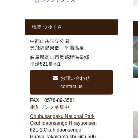
旅装 つゆくさ
中部山岳国立公園
奥飛騨温泉郷 平湯温泉
岐阜県高山市奥飛騨温泉郷
平湯621番地1
お問い合わせ
contact us
FAX 0578-89-3581
相互リンク募集中
Chubusangaku National Park
Okuhidaonsengo Hirayuonsen
621-1,Okuhidaonsengo
Hirayu,Takayama-shi,Gifu,506-