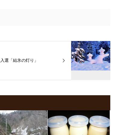
入選「結氷の灯り」