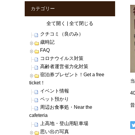
カテゴリー
全て開く
|
全て閉じる
クチコミ（良のみ）
歳時記
FAQ
コロナウイルス対策
高齢者運営省力化対策
宿泊券プレゼント！Get a free
当
ticket！
イベント情報
4
ペット預かり
周辺お食事処・Near the
cafeteria
上高地・登山用駐車場
思い出の写真