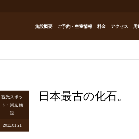
施設概要
ご予約・空室情報
料金
アクセス
周
お風呂
ご予約・空室情報
オプション
フォトギャラリー
Reservation
コテージ
ドッグハウスの予約問い合わせ
つゆくさ 別館
日本最古の化石。
ドッグハウス
観光スポッ
ト・周辺施
アトリエつゆくさ
設
YouTube
2011.01.21