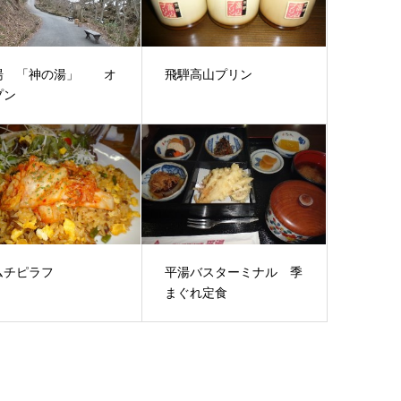
湯 「神の湯」 オ
飛騨高山プリン
プン
ムチピラフ
平湯バスターミナル 季
まぐれ定食