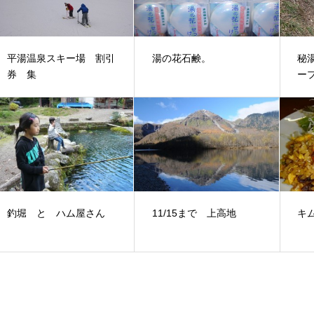
平湯温泉スキー場 割引
湯の花石鹸。
秘
券 集
ー
釣堀 と ハム屋さん
11/15まで 上高地
キ