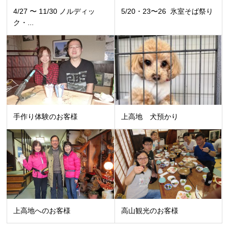
4/27 〜 11/30 ノルディッ
5/20・23〜26 氷室そば祭り
ク・...
手作り体験のお客様
上高地 犬預かり
上高地へのお客様
高山観光のお客様