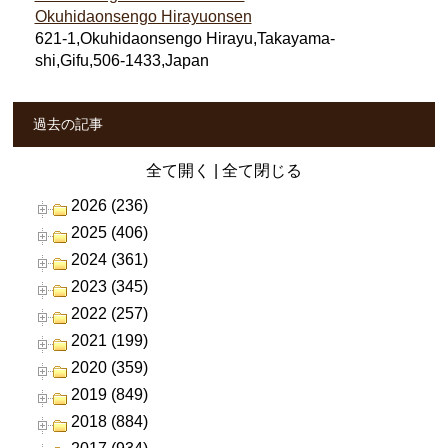
Okuhidaonsengo Hirayuonsen
621-1,Okuhidaonsengo Hirayu,Takayama-
shi,Gifu,506-1433,Japan
過去の記事
全て開く
|
全て閉じる
2026 (236)
2025 (406)
2024 (361)
2023 (345)
2022 (257)
2021 (199)
2020 (359)
2019 (849)
2018 (884)