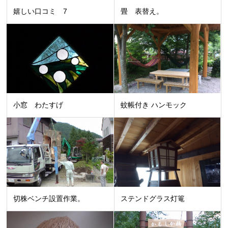
嬉しい口コミ 7
畳 表替え。
小窓 わたすげ
蚊帳付き ハンモック
切株ベンチ設置作業。
ステンドグラス灯篭