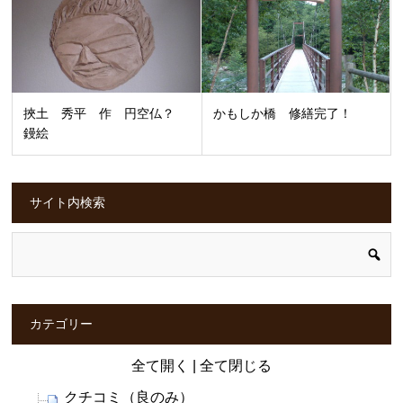
挾土 秀平 作 円空仏？
かもしか橋 修繕完了！
鏝絵
サイト内検索
カテゴリー
全て開く
|
全て閉じる
クチコミ（良のみ）