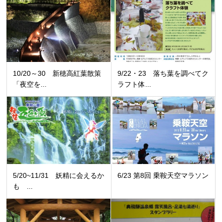
10/20～30 新穂高紅葉散策
9/22・23 落ち葉を調べてク
「夜空を...
ラフト体...
5/20~11/31 妖精に会えるか
6/23 第8回 乗鞍天空マラソン
も ...