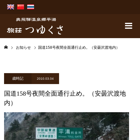
お知らせ
国道158号夜間全面通行止め。（安曇沢渡地内）
歳時記
2010.03.04
国道158号夜間全面通行止め。（安曇沢渡地
内）