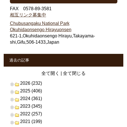
FAX 0578-89-3581
相互リンク募集中
Chubusangaku National Park
Okuhidaonsengo Hirayuonsen
621-1,Okuhidaonsengo Hirayu,Takayama-
shi,Gifu,506-1433,Japan
過去の記事
全て開く
|
全て閉じる
2026 (232)
2025 (406)
2024 (361)
2023 (345)
2022 (257)
2021 (199)