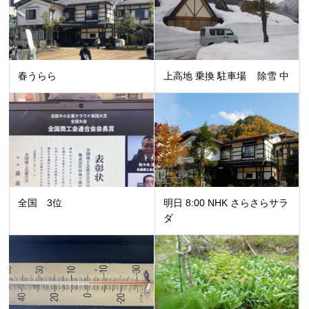
春うらら
上高地 乗換 駐車場 除雪 中
全国 3位
明日 8:00 NHK さらさらサラ
ダ