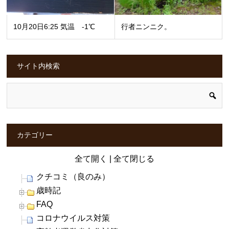
10月20日6:25 気温 -1℃
行者ニンニク。
サイト内検索
カテゴリー
全て開く
|
全て閉じる
クチコミ（良のみ）
歳時記
FAQ
コロナウイルス対策