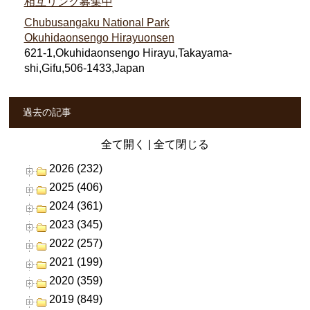
相互リンク募集中
Chubusangaku National Park
Okuhidaonsengo Hirayuonsen
621-1,Okuhidaonsengo Hirayu,Takayama-
shi,Gifu,506-1433,Japan
過去の記事
全て開く
|
全て閉じる
2026 (232)
2025 (406)
2024 (361)
2023 (345)
2022 (257)
2021 (199)
2020 (359)
2019 (849)