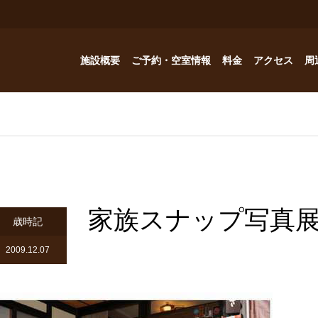
施設概要
ご予約・空室情報
料金
アクセス
周
お風呂
ご予約・空室情報
オプション
フォトギャラリー
Reservation
コテージ
ドッグハウスの予約問い合わせ
つゆくさ 別館
家族スナップ写真
ドッグハウス
歳時記
アトリエつゆくさ
2009.12.07
YouTube