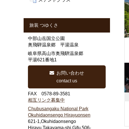
旅装 つゆくさ
中部山岳国立公園
奥飛騨温泉郷 平湯温泉
岐阜県高山市奥飛騨温泉郷
平湯621番地1
お問い合わせ
contact us
FAX 0578-89-3581
相互リンク募集中
Chubusangaku National Park
Okuhidaonsengo Hirayuonsen
621-1,Okuhidaonsengo
Hirayu,Takayama-shi,Gifu,506-