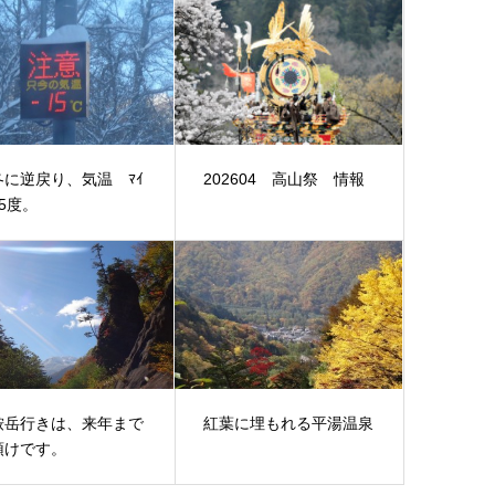
冬に逆戻り、気温 ﾏｲ
202604 高山祭 情報
15度。
鞍岳行きは、来年まで
紅葉に埋もれる平湯温泉
預けです。