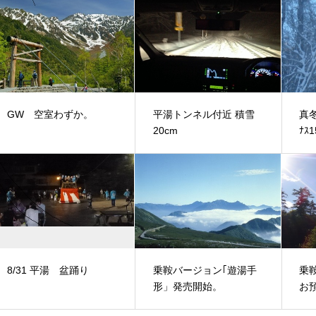
GW 空室わずか。
平湯トンネル付近 積雪
真
20cm
ﾅｽ
8/31 平湯 盆踊り
乗鞍バージョン｢遊湯手
乗
形」発売開始。
お