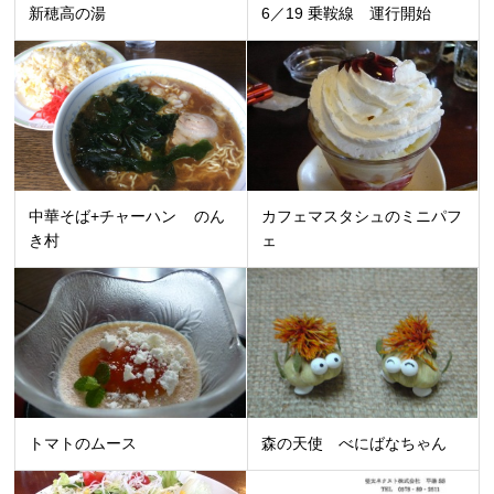
新穂高の湯
6／19 乗鞍線 運行開始
中華そば+チャーハン のん
カフェマスタシュのミニパフ
き村
ェ
トマトのムース
森の天使 べにばなちゃん