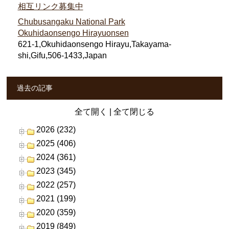
相互リンク募集中
Chubusangaku National Park
Okuhidaonsengo Hirayuonsen
621-1,Okuhidaonsengo Hirayu,Takayama-
shi,Gifu,506-1433,Japan
過去の記事
全て開く
|
全て閉じる
2026 (232)
2025 (406)
2024 (361)
2023 (345)
2022 (257)
2021 (199)
2020 (359)
2019 (849)