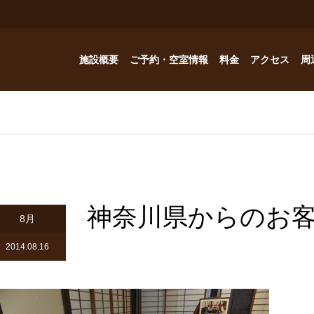
施設概要
ご予約・空室情報
料金
アクセス
周
お風呂
ご予約・空室情報
オプション
フォトギャラリー
Reservation
コテージ
ドッグハウスの予約問い合わせ
つゆくさ 別館
神奈川県からのお
ドッグハウス
8月
アトリエつゆくさ
2014.08.16
YouTube