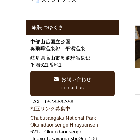
旅装 つゆくさ
中部山岳国立公園
奥飛騨温泉郷 平湯温泉
岐阜県高山市奥飛騨温泉郷
平湯621番地1
お問い合わせ
contact us
FAX 0578-89-3581
相互リンク募集中
Chubusangaku National Park
Okuhidaonsengo Hirayuonsen
621-1,Okuhidaonsengo
Hirayu,Takayama-shi,Gifu,506-