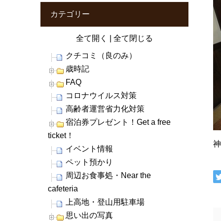
カテゴリー
全て開く
|
全て閉じる
クチコミ（良のみ）
歳時記
FAQ
コロナウイルス対策
高齢者運営省力化対策
宿泊券プレゼント！Get a free
ticket！
イベント情報
ペット預かり
周辺お食事処・Near the
cafeteria
上高地・登山用駐車場
思い出の写真